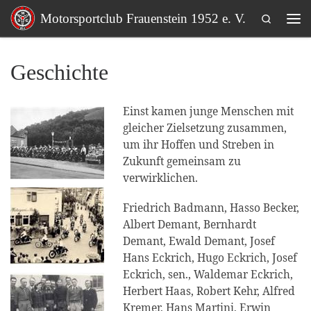
Search
Motorsportclub Frauenstein 1952 e. V.
Zum Inhalt springen
Me
Geschichte
Einst kamen junge Menschen mit
gleicher Zielsetzung zusammen,
um ihr Hoffen und Streben in
Zukunft gemeinsam zu
verwirklichen.
Friedrich Badmann, Hasso Becker,
Albert Demant, Bernhardt
Demant, Ewald Demant, Josef
Hans Eckrich, Hugo Eckrich, Josef
Eckrich, sen., Waldemar Eckrich,
Herbert Haas, Robert Kehr, Alfred
Kremer, Hans Martini, Erwin